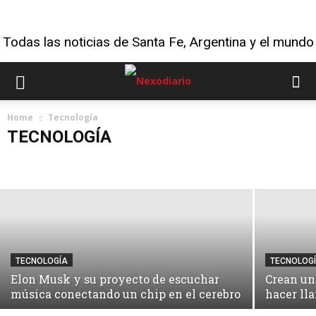
Todas las noticias de Santa Fe, Argentina y el mundo
TECNOLOGÍA
Home
Tecnología
Neuralink de Elon Musk diseña un
TECNOLOGÍA
dispositivo para restaurar la vista de
ciegos
CORONAVIRUS
CULTURA
delOtroLADO
DEPORTES
INFO GENERAL
MUNDO
OPINIÓN
POLÍTICA & ECONOMÍA
Rusia 2018
Salud
Tecnología
TIEMPO LIBRE
Último Momento
VIDEO
VIRAL
TECNOLOGÍA
TECNOLOG
Elon Musk y su proyecto de escuchar
Crean un
música conectando un chip en el cerebro
hacer ll