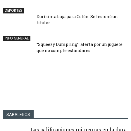
DEPORTES
Durísima baja para Colón: Se lesionó un
titular
INFO GENERAL
“Squeezy Dumpling”: alerta por un juguete
que no cumple estándares
Ciudadanía italiana: la Justicia europea
Unión ya piensa en Gimnasia de Mendoza:
definirá el futuro de la controvertida Ley
Tragedia en Cataratas: murió ahogado un
Estigarribia podría volver y Cerrudo está
Medrán sigue al frente de Colón y se jugará
Tajani
joven neerlandés al volcar un bote turístico
descartado
una carta más en Buenos Aires
SABALEROS
Las calificaciones rojinegras en la dura