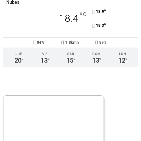
Nubes
°
18.9
°
C
18.4
°
18.3
84%
1.8kmh
89%
JUE
VIE
SÁB
DOM
LUN
20
°
13
°
15
°
13
°
12
°