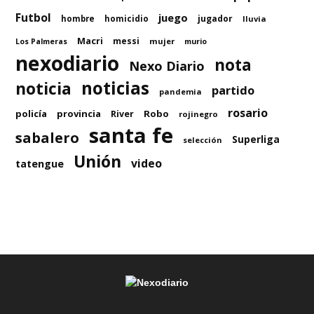
Futbol
juego
jugador
hombre
homicidio
lluvia
Macri
messi
mujer
Los Palmeras
murio
nexodiario
nota
Nexo Diario
noticias
noticia
partido
pandemia
rosario
policía
provincia
Robo
River
rojinegro
santa fe
sabalero
Superliga
selección
Unión
video
tatengue