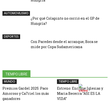
Hungría
AUTOMOVILISMO
¿Por qué Colapinto no corrió en el GP de
Hungría?
DEPORTES
Con Paredes desde el arranque, Boca se
mide por Copa Sudamericana
TIEMPO LIBRE
MUNDO
TIEMPO LIBRE
Premios Gardel 2025: Paco
Estreno: Enrique Iglesias y
Amoroso y Ca7riel los más
Maria Becerra “ASI ES LA
ganadores
VIDA”