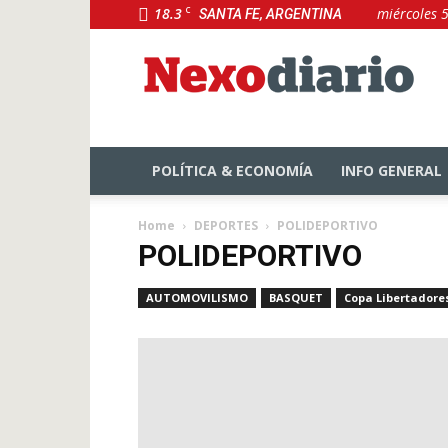
18.3
C
miércoles 
SANTA FE, ARGENTINA
NexoDiario
POLÍTICA & ECONOMÍA
INFO GENERAL
Home
DEPORTES
POLIDEPORTIVO
POLIDEPORTIVO
AUTOMOVILISMO
BASQUET
Copa Libertadore