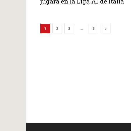
jugará en la Liga A1 de Italia
...
1
2
3
5