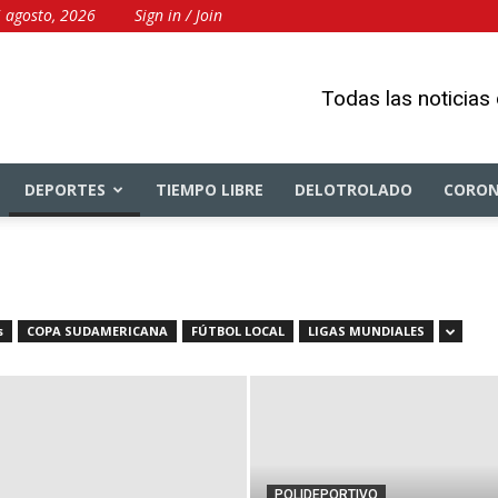
5 agosto, 2026
Sign in / Join
Todas las noticias
DEPORTES
TIEMPO LIBRE
DELOTROLADO
CORON
s
COPA SUDAMERICANA
FÚTBOL LOCAL
LIGAS MUNDIALES
POLIDEPORTIVO