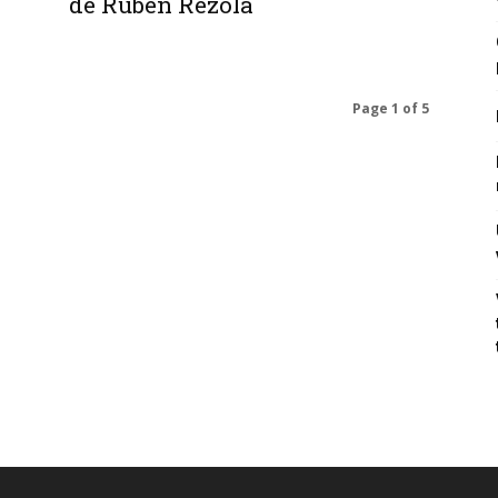
de Rubén Rezola
Page 1 of 5