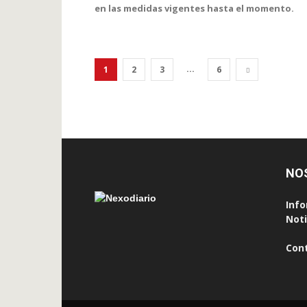
en las medidas vigentes hasta el momento.
...
1
2
3
6
NO
Info
Noti
Con