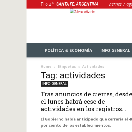
6.2
C
viernes 7 ag
SANTA FE, ARGENTINA
NexoDiario
POLÍTICA & ECONOMÍA
INFO GENERAL
Home
Etiquetas
Actividades
Tag: actividades
INFO GENERAL
Tras anuncios de cierres, desd
el lunes habrá cese de
actividades en los registros...
El Gobierno había anticipado que cerraría el 4
por ciento de los establecimientos.