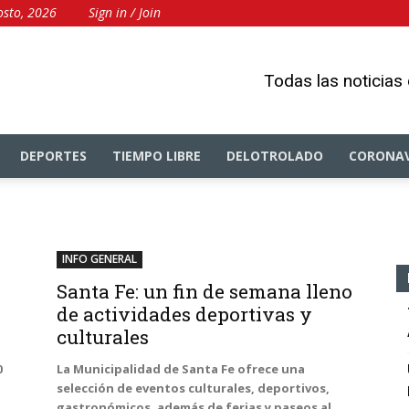
osto, 2026
Sign in / Join
Todas las noticias
DEPORTES
TIEMPO LIBRE
DELOTROLADO
CORONAV
INFO GENERAL
e
Santa Fe: un fin de semana lleno
de actividades deportivas y
culturales
0
La Municipalidad de Santa Fe ofrece una
selección de eventos culturales, deportivos,
gastronómicos, además de ferias y paseos al