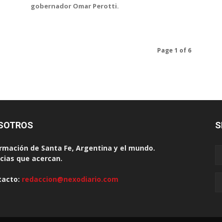
gobernador Omar Perotti.
Page 1 of 6
SOTROS
S
rmación de Santa Fe, Argentina y el mundo.
cias que acercan.
tacto:
redaccion@nexodiario.com