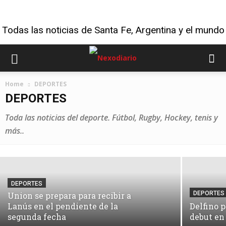
Todas las noticias de Santa Fe, Argentina y el mundo
Home
DEPORTES
DEPORTES
DEPORTES
Thiago Almada a River: acuerdo total
Toda las noticias del deporte. Fútbol, Rugby, Hockey, tenis y
con Atlético de Madrid por una cifra
más..
récord
DEPORTES
DEPORTES
Union se prepara para recibir a
Lanús en el pendiente de la
Delfino 
segunda fecha
debut en