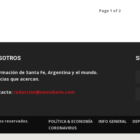
Page 1 of 2
SOTROS
S
rmación de Santa Fe, Argentina y el mundo.
cias que acercan.
tacto:
redaccion@nexodiario.com
os reservados.
POLÍTICA & ECONOMÍA
INFO GENERAL
DEP
CORONAVIRUS