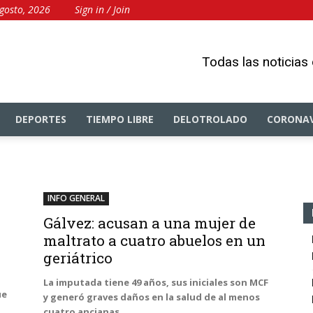
gosto, 2026
Sign in / Join
Todas las noticias
DEPORTES
TIEMPO LIBRE
DELOTROLADO
CORONAV
INFO GENERAL
Gálvez: acusan a una mujer de
maltrato a cuatro abuelos en un
geriátrico
La imputada tiene 49 años, sus iniciales son MCF
ue
y generó graves daños en la salud de al menos
cuatro ancianas.