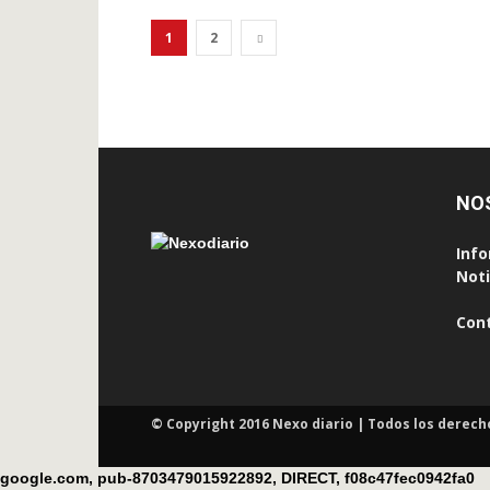
1
2
NO
Info
Noti
Con
© Copyright 2016 Nexo diario | Todos los derech
google.com, pub-8703479015922892, DIRECT, f08c47fec0942fa0