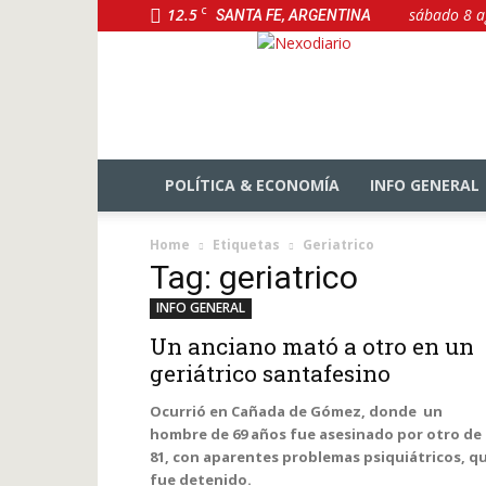
12.5
C
sábado 8 a
SANTA FE, ARGENTINA
NexoDiario
POLÍTICA & ECONOMÍA
INFO GENERAL
Home
Etiquetas
Geriatrico
Tag: geriatrico
INFO GENERAL
Un anciano mató a otro en un
geriátrico santafesino
Ocurrió en Cañada de Gómez, donde un
hombre de 69 años fue asesinado por otro de
81, con aparentes problemas psiquiátricos, q
fue detenido.