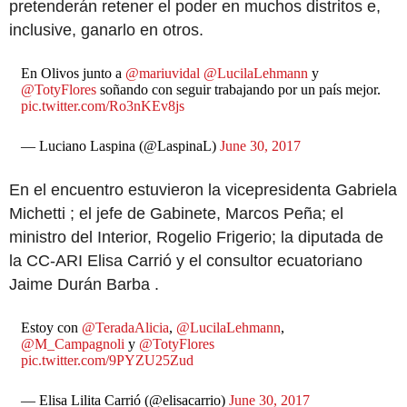
pretenderán retener el poder en muchos distritos e,
inclusive, ganarlo en otros.
En Olivos junto a
@mariuvidal
@LucilaLehmann
y
@TotyFlores
soñando con seguir trabajando por un país mejor.
pic.twitter.com/Ro3nKEv8js
— Luciano Laspina (@LaspinaL)
June 30, 2017
En el encuentro estuvieron la vicepresidenta Gabriela
Michetti ; el jefe de Gabinete, Marcos Peña; el
ministro del Interior, Rogelio Frigerio; la diputada de
la CC-ARI Elisa Carrió y el consultor ecuatoriano
Jaime Durán Barba .
Estoy con
@TeradaAlicia
,
@LucilaLehmann
,
@M_Campagnoli
y
@TotyFlores
pic.twitter.com/9PYZU25Zud
— Elisa Lilita Carrió (@elisacarrio)
June 30, 2017