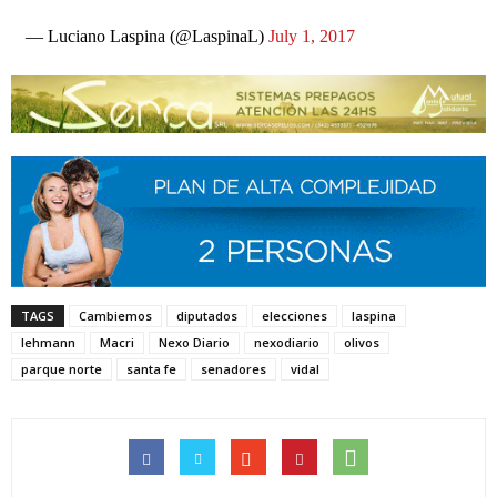
— Luciano Laspina (@LaspinaL)
July 1, 2017
TAGS
Cambiemos
diputados
elecciones
laspina
lehmann
Macri
Nexo Diario
nexodiario
olivos
parque norte
santa fe
senadores
vidal