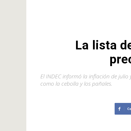
La lista 
pre
El INDEC informó la inflación de juli
como la cebolla y los pañales.
C