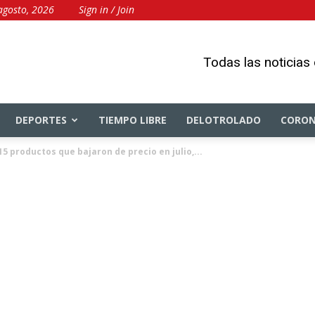
 agosto, 2026
Sign in / Join
Todas las noticias
DEPORTES
TIEMPO LIBRE
DELOTROLADO
CORON
 15 productos que bajaron de precio en julio,...