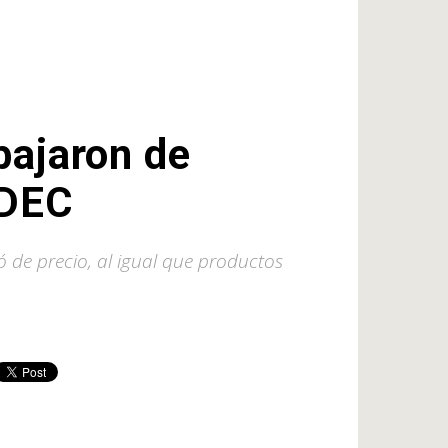
bajaron de
NDEC
ó de precio, al igual que productos