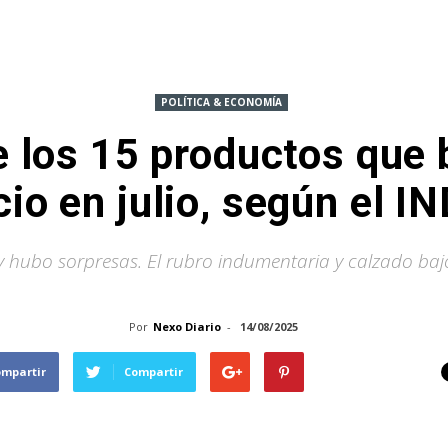
POLÍTICA & ECONOMÍA
de los 15 productos que 
cio en julio, según el I
o y hubo sorpresas. El rubro indumentaria y calzado baj
Por
Nexo Diario
-
14/08/2025
ompartir
Compartir