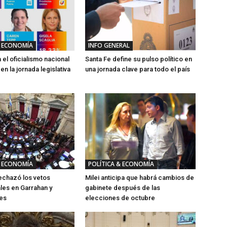
& ECONOMÍA
INFO GENERAL
 el oficialismo nacional
Santa Fe define su pulso político en
en la jornada legislativa
una jornada clave para todo el país
& ECONOMÍA
POLÍTICA & ECONOMÍA
echazó los vetos
Milei anticipa que habrá cambios de
les en Garrahan y
gabinete después de las
des
elecciones de octubre