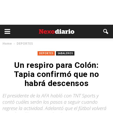
Home
DEPORTES
DEPORTES
SABALEROS
Un respiro para Colón:
Tapia confirmó que no
habrá descensos
El presidente de la AFA habló con TNT Sports y
contó cuáles serán los pasos a seguir cuando
regrese la actividad. Adelantó que el fútbol volverá