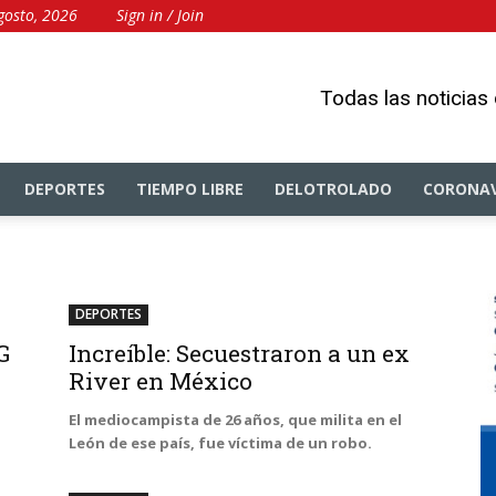
gosto, 2026
Sign in / Join
Todas las noticias
DEPORTES
TIEMPO LIBRE
DELOTROLADO
CORONAV
DEPORTES
G
Increíble: Secuestraron a un ex
River en México
El mediocampista de 26 años, que milita en el
León de ese país, fue víctima de un robo.