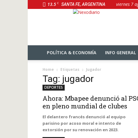
13.5
C
viernes 7 a
SANTA FE, ARGENTINA
NexoDiario
POLÍTICA & ECONOMÍA
INFO GENERAL
Home
Etiquetas
Jugador
Tag: jugador
DEPORTES
Ahora: Mbapee denunció al PS
en pleno mundial de clubes
El delantero francés denunció al equipo
parisino por acoso moral e intento de
extorsión por su renovación en 2023.