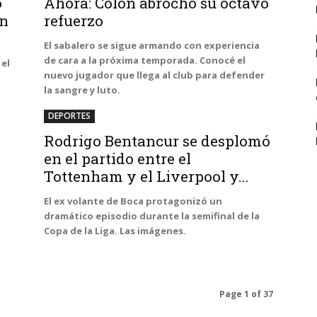
o
Ahora: Colón abrochó su octavo
on
refuerzo
El sabalero se sigue armando con experiencia
de cara a la próxima temporada. Conocé el
 el
nuevo jugador que llega al club para defender
la sangre y luto.
DEPORTES
Rodrigo Bentancur se desplomó
en el partido entre el
Tottenham y el Liverpool y...
El ex volante de Boca protagonizó un
dramático episodio durante la semifinal de la
Copa de la Liga. Las imágenes.
Page 1 of 37