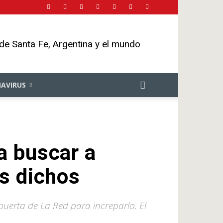
 de Santa Fe, Argentina y el mundo
AVIRUS
a buscar a
us dichos
 puerta de La Red para increparlo. El