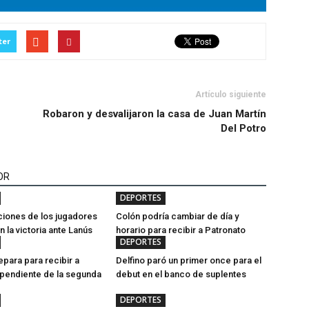
ter
Artículo siguiente
Robaron y desvalijaron la casa de Juan Martín
Del Potro
OR
DEPORTES
aciones de los jugadores
Colón podría cambiar de día y
 la victoria ante Lanús
horario para recibir a Patronato
DEPORTES
epara para recibir a
Delfino paró un primer once para el
 pendiente de la segunda
debut en el banco de suplentes
DEPORTES