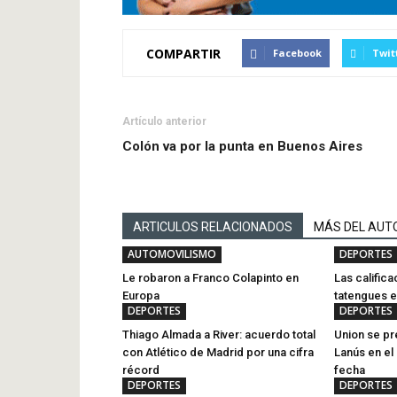
COMPARTIR
Facebook
Twit
Artículo anterior
Colón va por la punta en Buenos Aires
ARTICULOS RELACIONADOS
MÁS DEL AUT
AUTOMOVILISMO
DEPORTES
Le robaron a Franco Colapinto en
Las calific
Europa
tatengues en
DEPORTES
DEPORTES
Thiago Almada a River: acuerdo total
Union se pr
con Atlético de Madrid por una cifra
Lanús en el
récord
fecha
DEPORTES
DEPORTES