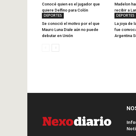
Conocé quien es el jugador que
Madelon har
quiere Delfino para Colón
recibir a La
DEPORTES
DEPORTES
Se conoció el motivo por el que
La joya de l
Mauro Luna Diale aún no puede
fue convoca
debutar en Unión
Argentina S
NO
Info
Noti