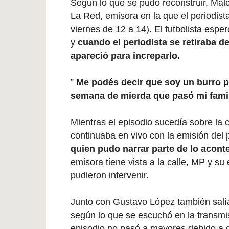
Según lo que se pudo reconstruir, Mal
La Red, emisora en la que el periodis
viernes de 12 a 14). El futbolista espe
y
cuando el periodista se retiraba de
apareció para increparlo.
”
Me podés decir que soy un burro p
semana de mierda que pasó mi fami
Mientras el episodio sucedía sobre la c
continuaba en vivo con la emisión de
quien pudo narrar parte de lo acont
emisora tiene vista a la calle, MP y s
pudieron intervenir.
Junto con Gustavo López también salía d
según lo que se escuchó en la transmis
episodio no pasó a mayores debido a