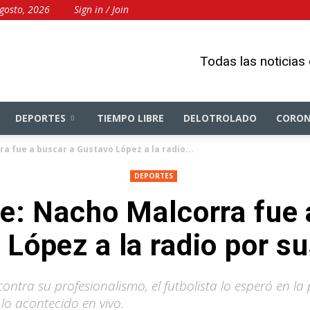
gosto, 2026
Sign in / Join
Todas las noticias
DEPORTES
TIEMPO LIBRE
DELOTROLADO
CORON
a fue a buscar a Gustavo López a la radio...
DEPORTES
e: Nacho Malcorra fue 
López a la radio por s
ntra su profesionalismo, el futbolista lo esperó en la
o acontecido en vivo.