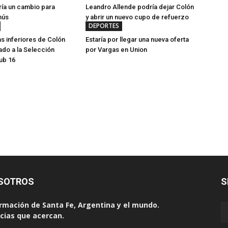
ía un cambio para
Leandro Allende podría dejar Colón
nús
y abrir un nuevo cupo de refuerzo
DEPORTES
as inferiores de Colón
Estaría por llegar una nueva oferta
do a la Selección
por Vargas en Union
ub 16
SOTROS
S
rmación de Santa Fe, Argentina y el mundo.
cias que acercan.