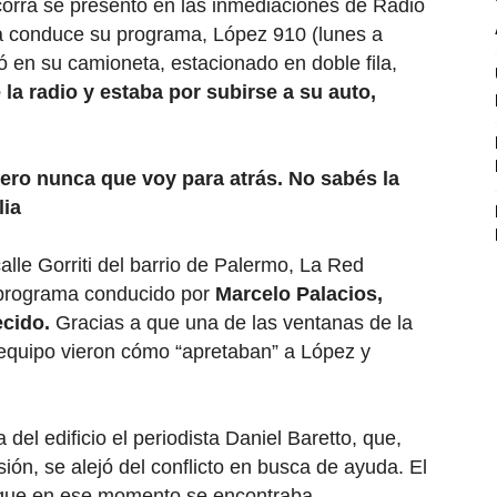
corra se presentó en las inmediaciones de Radio
ta conduce su programa, López 910 (lunes a
ró en su camioneta, estacionado en doble fila,
 la radio y estaba por subirse a su auto,
ero nunca que voy para atrás. No sabés la
lia
alle Gorriti del barrio de Palermo, La Red
l programa conducido por
Marcelo Palacios,
ecido.
Gracias a que una de las ventanas de la
u equipo vieron cómo “apretaban” a López y
el edificio el periodista Daniel Baretto, que,
ión, se alejó del conflicto en busca de ayuda. El
 que en ese momento se encontraba