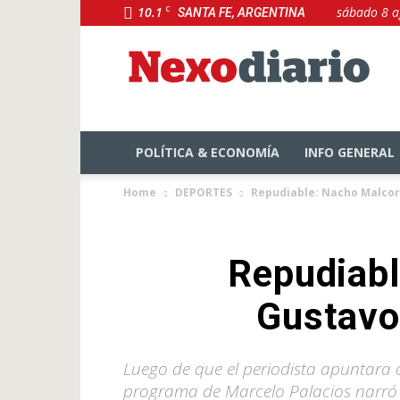
10.1
C
sábado 8 a
SANTA FE, ARGENTINA
NexoDiario
POLÍTICA & ECONOMÍA
INFO GENERAL
Home
DEPORTES
Repudiable: Nacho Malcorr
Repudiabl
Gustavo 
Luego de que el periodista apuntara co
programa de Marcelo Palacios narró l