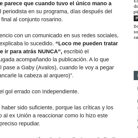
El
e parece que cuando tuvo el único mano a
do
el periodista en su programa, días después del
pú
I
final al conjunto rosarino.
D
so
silencio con un comunicado en sus redes sociales,
ca
explicaba lo sucedido.
“Loco me pueden tratar
e ir para atrás NUNCA”,
escribió el
ugada acompañando la publicación. A lo que
l pase a Gaby (Avalos), cuando le voy a pegar
ncarle la cabeza al arquero)”.
aber sido suficiente, porque las críticas y los
 al ex Unión a reaccionar como lo hizo este
preciso repudiar.