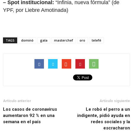
– Spot institucional:
“Infinia, nueva fórmula” (de
YPF, por Liebre Amotinada)
TAGS
dominó
gala
masterchef
oro
telefé
Artículo anterior
Artículo siguiente
Los casos de coronavirus
Le robó el perro a un
aumentaron 92 % en una
indigente, pidió ayuda en
semana en el país
redes sociales y la
escracharon