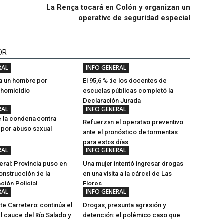
La Renga tocará en Colón y organizan un
operativo de seguridad especial
OR
RAL
INFO GENERAL
a un hombre por
El 95,6 % de los docentes de
e homicidio
escuelas públicas completó la
Declaración Jurada
RAL
INFO GENERAL
 la condena contra
Refuerzan el operativo preventivo
i por abuso sexual
ante el pronóstico de tormentas
para estos días
RAL
INFO GENERAL
ral: Provincia puso en
Una mujer intentó ingresar drogas
onstrucción de la
en una visita a la cárcel de Las
ción Policial
Flores
RAL
INFO GENERAL
e Carretero: continúa el
Drogas, presunta agresión y
el cauce del Río Salado y
detención: el polémico caso que