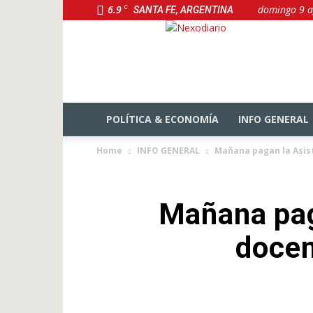
6.9
C
domingo 9 a
SANTA FE, ARGENTINA
NexoDiario
POLÍTICA & ECONOMÍA
INFO GENERAL
Home
INFO GENERAL
Mañana pagan la Asiste
Mañana pag
docen