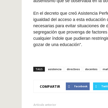
ausentismo que se observaba en la do
En el decreto que creó Asistencia Perfe
igualdad del acceso a esta educación
necesarias para evitar situaciones de d
segregación que provenga de factores 
cualquier índole que pudieran restringi
gozar de una educación”.
TAGS
asistencia
directivos
docentes
ma
COMPARTIR
Facebook
Twit
Artículo anterior