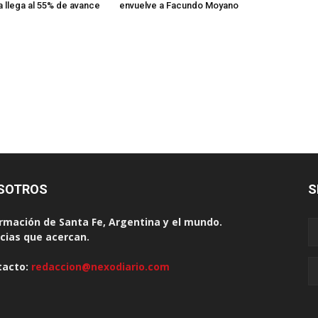
a llega al 55% de avance
envuelve a Facundo Moyano
SOTROS
S
rmación de Santa Fe, Argentina y el mundo.
cias que acercan.
tacto:
redaccion@nexodiario.com