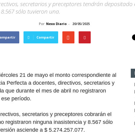
irectivos, secretarios y preceptores tendrán depositad
 8.567 sólo tuvieron una.
Por
Nexo Diario
-
20/05/2025
ompartir
Compartir
iércoles 21 de mayo el monto correspondiente al
 Perfecta a docentes, directivos, secretarios y
da que durante el mes de abril no registraron
 ese período.
rectivos, secretarios y preceptores cobrarán el
 registraron ninguna inasistencia y 8.567 sólo
nversión asciende a $ 5.274.257.077.