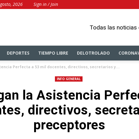
gosto, 2026
Sign in / Join
Todas las noticias
DEPORTES
TIEMPO LIBRE
DELOTROLADO
CORONAV
ncia Perfecta a 53 mil docentes, directivos, secretarios y...
INFO GENERAL
an la Asistencia Perfec
tes, directivos, secreta
preceptores