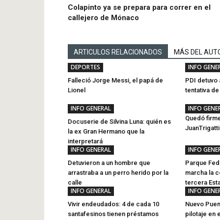
Colapinto ya se prepara para correr en el
callejero de Mónaco
ARTICULOS RELACIONADOS
MÁS DEL AUT
DEPORTES
INFO GENE
Falleció Jorge Messi, el papá de
PDI detuvo 
Lionel
tentativa d
INFO GENERAL
INFO GENE
Quedó firme
Docuserie de Silvina Luna: quién es
JuanTrigatt
la ex Gran Hermano que la
interpretará
INFO GENERAL
INFO GENE
Detuvieron a un hombre que
Parque Fede
arrastraba a un perro herido por la
marcha la c
calle
tercera Esta
INFO GENERAL
INFO GENE
Vivir endeudados: 4 de cada 10
Nuevo Puent
santafesinos tienen préstamos
pilotaje en 