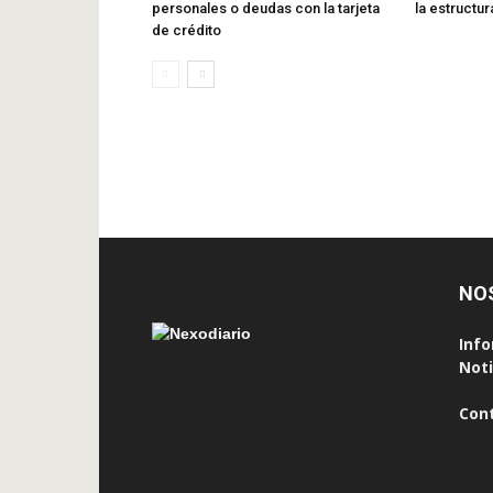
personales o deudas con la tarjeta
la estructur
de crédito
NO
Info
Noti
Con