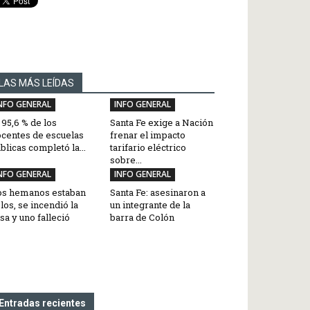
LAS MÁS LEÍDAS
NFO GENERAL
INFO GENERAL
 95,6 % de los
Santa Fe exige a Nación
centes de escuelas
frenar el impacto
blicas completó la...
tarifario eléctrico
sobre...
NFO GENERAL
INFO GENERAL
os hemanos estaban
Santa Fe: asesinaron a
los, se incendió la
un integrante de la
sa y uno falleció
barra de Colón
Entradas recientes