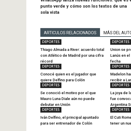
WhatsApp lanza nuevas funciones: qué es 
punto verde y cómo son los textos de una
sola vista
ARTICULOS RELACIONADOS
MÁS DEL AUT
DEPORTES
DEPORTES
Thiago Almada a River: acuerdo total
Union se pr
con Atlético de Madrid por una cifra
Lanús en el
récord
fecha
DEPORTES
DEPORTES
Conocé quien es el jugador que
Madelon har
quiere Delfino para Colón
recibir a La
DEPORTES
DEPORTES
Se conoció el motivo por el que
La joya de l
Mauro Luna Diale aún no puede
fue convoca
debutar en Unión
Argentina S
DEPORTES
DEPORTES
Iván Delfino, el principal apuntado
El Cuti Rom
para ser entrenador de Colón
tener un nu