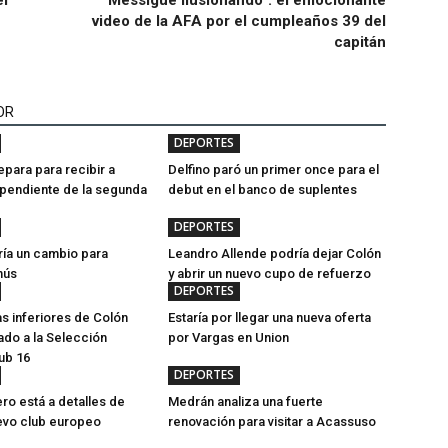
el
“Messigue ilusionando”: el emocionante
video de la AFA por el cumpleaños 39 del
capitán
OR
DEPORTES
epara para recibir a
Delfino paró un primer once para el
 pendiente de la segunda
debut en el banco de suplentes
DEPORTES
ía un cambio para
Leandro Allende podría dejar Colón
nús
y abrir un nuevo cupo de refuerzo
DEPORTES
as inferiores de Colón
Estaría por llegar una nueva oferta
do a la Selección
por Vargas en Union
ub 16
DEPORTES
ero está a detalles de
Medrán analiza una fuerte
evo club europeo
renovación para visitar a Acassuso