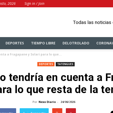
osto, 2026
Sign in / Join
Todas las noticias
DEPORTES
TIEMPO LIBRE
DELOTROLADO
CORONAV
nta a Fragapane y Solari para lo que...
DEPORTES
TATENGUES
o tendría en cuenta a F
ara lo que resta de la 
Por
Nexo Diario
-
24/06/2026