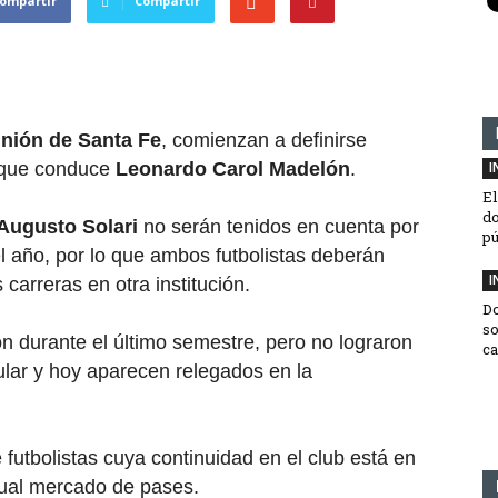
ompartir
Compartir
nión de Santa Fe
, comienzan a definirse
l que conduce
Leonardo Carol Madelón
.
I
El
do
Augusto Solari
no serán tenidos en cuenta por
pú
l año, por lo que ambos futbolistas deberán
I
 carreras en otra institución.
D
so
ón durante el último semestre, pero no lograron
ca
tular y hoy aparecen relegados en la
 futbolistas cuya continuidad en el club está en
tual mercado de pases.