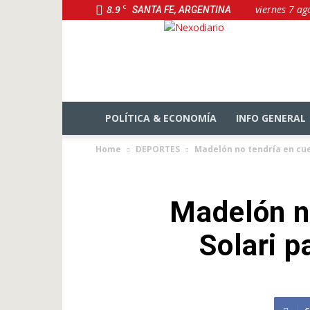
8.9
C
viernes 7 ag
SANTA FE, ARGENTINA
NexoDiario
POLÍTICA & ECONOMÍA
INFO GENERAL
Home
DEPORTES
Madelón no tendría en cue
Madelón n
Solari p