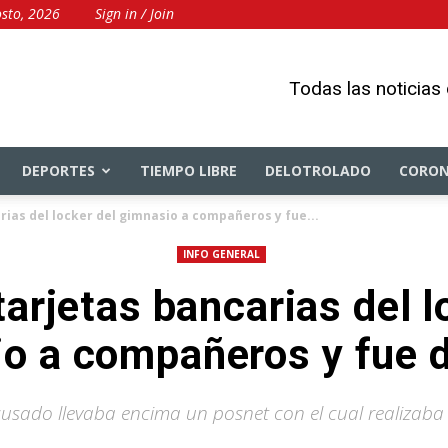
sto, 2026
Sign in / Join
Todas las noticias
DEPORTES
TIEMPO LIBRE
DELOTROLADO
CORON
rias del locker del gimnasio a compañeros y fue...
INFO GENERAL
tarjetas bancarias del l
o a compañeros y fue 
cusado llevaba encima un posnet con el cual realizaba