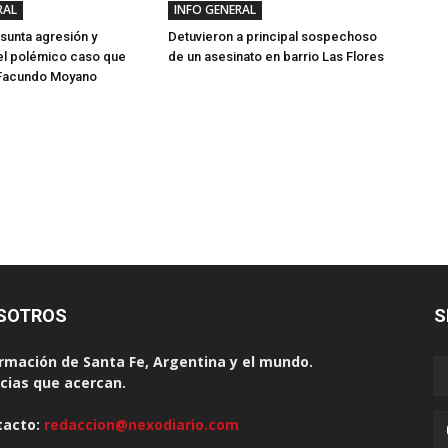
RAL
INFO GENERAL
sunta agresión y
Detuvieron a principal sospechoso
el polémico caso que
de un asesinato en barrio Las Flores
 Facundo Moyano
SOTROS
S
rmación de Santa Fe, Argentina y el mundo.
cias que acercan.
tacto:
redaccion@nexodiario.com