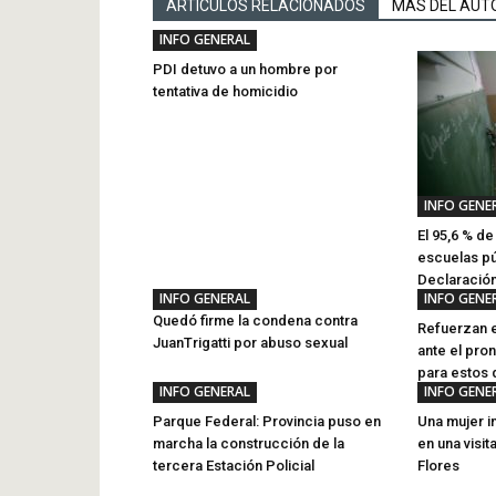
ARTICULOS RELACIONADOS
MÁS DEL AUT
INFO GENERAL
PDI detuvo a un hombre por
tentativa de homicidio
INFO GENE
El 95,6 % d
escuelas pú
Declaració
INFO GENERAL
INFO GENE
Quedó firme la condena contra
Refuerzan e
JuanTrigatti por abuso sexual
ante el pro
para estos 
INFO GENERAL
INFO GENE
Parque Federal: Provincia puso en
Una mujer i
marcha la construcción de la
en una visit
tercera Estación Policial
Flores