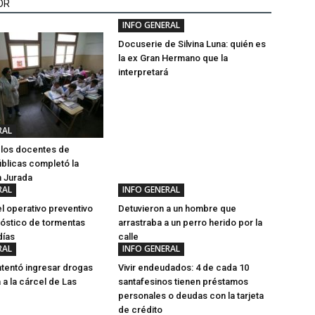
OR
INFO GENERAL
Docuserie de Silvina Luna: quién es
la ex Gran Hermano que la
interpretará
RAL
e los docentes de
blicas completó la
n Jurada
RAL
INFO GENERAL
l operativo preventivo
Detuvieron a un hombre que
nóstico de tormentas
arrastraba a un perro herido por la
días
calle
RAL
INFO GENERAL
ntentó ingresar drogas
Vivir endeudados: 4 de cada 10
a a la cárcel de Las
santafesinos tienen préstamos
personales o deudas con la tarjeta
de crédito