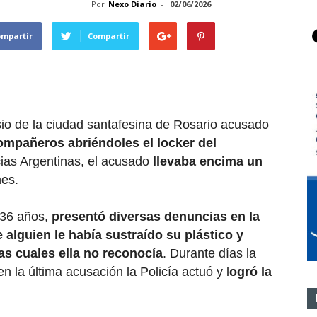
Por
Nexo Diario
-
02/06/2026
ompartir
Compartir
o de la ciudad santafesina de Rosario acusado
compañeros abriéndoles el locker del
cias Argentinas, el acusado
llevaba encima un
nes.
 36 años,
presentó diversas denuncias en la
alguien le había sustraído su plástico y
as cuales ella no reconocía
. Durante días la
n la última acusación la Policía actuó y l
ogró la