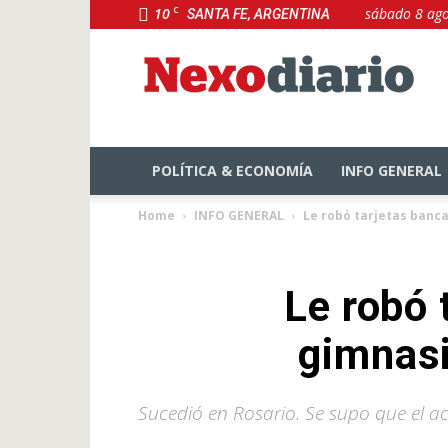
10
C
sábado 8 ago
SANTA FE, ARGENTINA
NexoDiario
POLÍTICA & ECONOMÍA
INFO GENERAL
Home
INFO GENERAL
Le robó tarjetas banca
Le robó 
gimnasi
Sucedió en Rosario. Se supo que el a