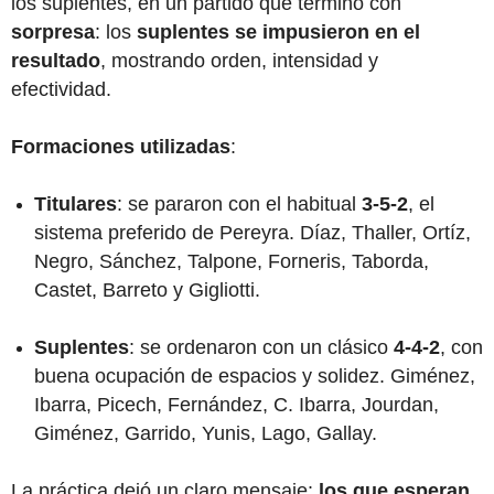
los suplentes, en un partido que terminó con
sorpresa
: los
suplentes se impusieron en el
resultado
, mostrando orden, intensidad y
efectividad.
Formaciones utilizadas
:
Titulares
: se pararon con el habitual
3-5-2
, el
sistema preferido de Pereyra. Díaz, Thaller, Ortíz,
Negro, Sánchez, Talpone, Forneris, Taborda,
Castet, Barreto y Gigliotti.
Suplentes
: se ordenaron con un clásico
4-4-2
, con
buena ocupación de espacios y solidez. Giménez,
Ibarra, Picech, Fernández, C. Ibarra, Jourdan,
Giménez, Garrido, Yunis, Lago, Gallay.
La práctica dejó un claro mensaje:
los que esperan