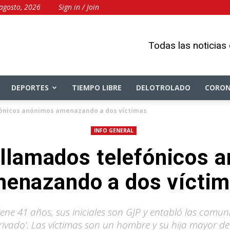
agosto, 2026
Sign in / Join
Todas las noticias
DEPORTES
TIEMPO LIBRE
DELOTROLADO
CORON
fónicos anónimos amenazando a dos víctimas
INFO GENERAL
 llamados telefónicos 
enazando a dos vícti
ene 41 años, sus iniciales son GJP y entabló las comun
rivado’. Las víctimas son un hombre y su hija mayor de