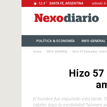
12.5
C
sábado 8 
SANTA FE, ARGENTINA
NexoDiario
POLÍTICA & ECONOMÍA
INFO GENERAL
Home
INFO GENERAL
Hizo 57 llamados tele
Hizo 57
am
El hombre fue imputado esta tarde. Ti
celular, bajo la modalidad ‘Número p