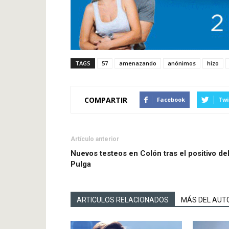
TAGS
57
amenazando
anónimos
hizo
COMPARTIR
Facebook
Twi
Artículo anterior
Nuevos testeos en Colón tras el positivo de
Pulga
ARTICULOS RELACIONADOS
MÁS DEL AUT