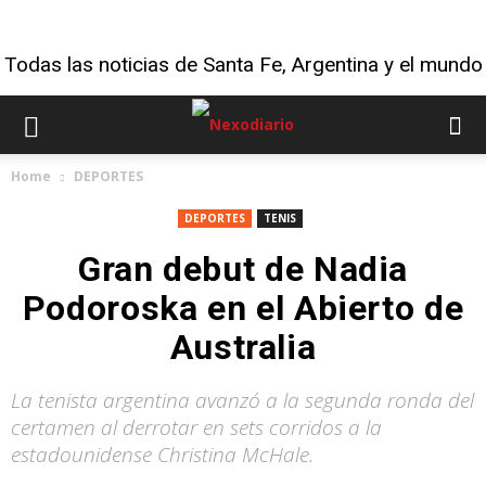
Todas las noticias de Santa Fe, Argentina y el mundo
Home
DEPORTES
DEPORTES
TENIS
Gran debut de Nadia
Podoroska en el Abierto de
Australia
La tenista argentina avanzó a la segunda ronda del
certamen al derrotar en sets corridos a la
estadounidense Christina McHale.