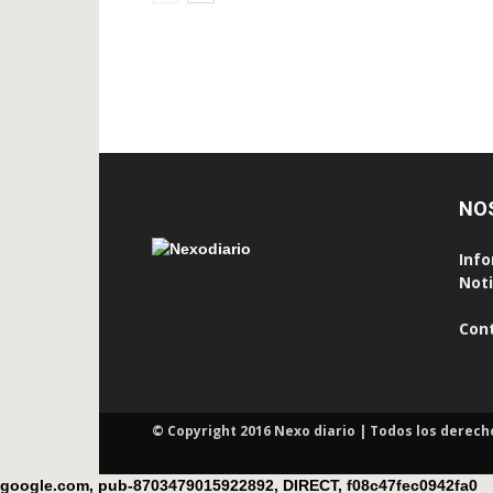
NO
Info
Noti
Con
© Copyright 2016 Nexo diario | Todos los derech
google.com, pub-8703479015922892, DIRECT, f08c47fec0942fa0