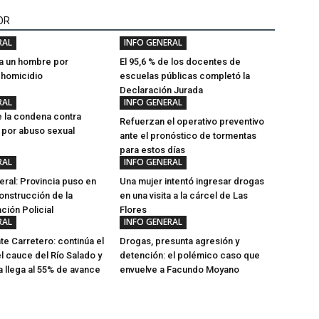
OR
RAL
INFO GENERAL
a un hombre por
El 95,6 % de los docentes de
e homicidio
escuelas públicas completó la
Declaración Jurada
RAL
INFO GENERAL
 la condena contra
Refuerzan el operativo preventivo
i por abuso sexual
ante el pronóstico de tormentas
para estos días
RAL
INFO GENERAL
ral: Provincia puso en
Una mujer intentó ingresar drogas
onstrucción de la
en una visita a la cárcel de Las
ción Policial
Flores
RAL
INFO GENERAL
e Carretero: continúa el
Drogas, presunta agresión y
el cauce del Río Salado y
detención: el polémico caso que
a llega al 55% de avance
envuelve a Facundo Moyano