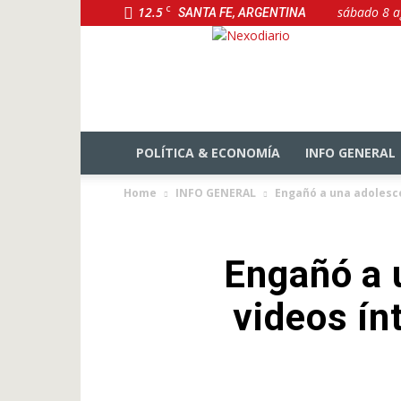
12.5
C
sábado 8 a
SANTA FE, ARGENTINA
NexoDiario
POLÍTICA & ECONOMÍA
INFO GENERAL
Home
INFO GENERAL
Engañó a una adolesce
Engañó a 
videos ín