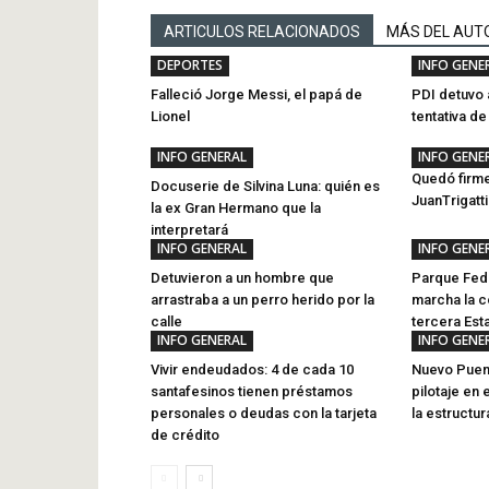
ARTICULOS RELACIONADOS
MÁS DEL AUT
DEPORTES
INFO GENE
Falleció Jorge Messi, el papá de
PDI detuvo 
Lionel
tentativa d
INFO GENERAL
INFO GENE
Quedó firme
Docuserie de Silvina Luna: quién es
JuanTrigatt
la ex Gran Hermano que la
interpretará
INFO GENERAL
INFO GENE
Detuvieron a un hombre que
Parque Fede
arrastraba a un perro herido por la
marcha la c
calle
tercera Esta
INFO GENERAL
INFO GENE
Vivir endeudados: 4 de cada 10
Nuevo Puent
santafesinos tienen préstamos
pilotaje en 
personales o deudas con la tarjeta
la estructur
de crédito