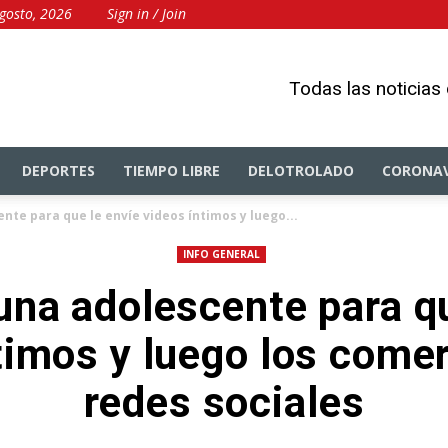
gosto, 2026
Sign in / Join
Todas las noticias
DEPORTES
TIEMPO LIBRE
DELOTROLADO
CORONAV
nte para que le envíe videos íntimos y luego...
INFO GENERAL
una adolescente para qu
timos y luego los comer
redes sociales