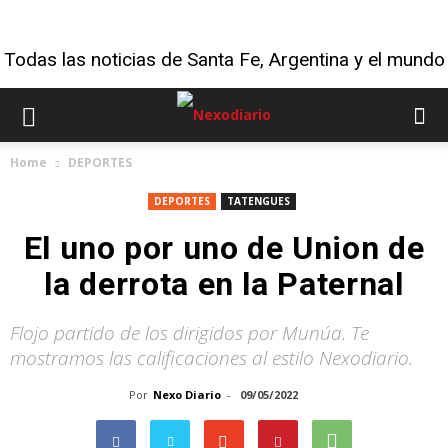
Todas las noticias de Santa Fe, Argentina y el mundo
Home
DEPORTES
DEPORTES
TATENGUES
El uno por uno de Union de
la derrota en la Paternal
Flojo partido de los dirigidos por Munúa. Te
mostramos las calificaciones al estilo Nexodiario.
Por
Nexo Diario
-
09/05/2022