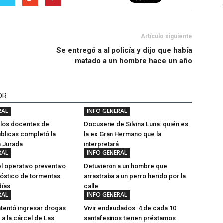
Artículo siguiente
Se entregó a al policía y dijo que había
matado a un hombre hace un año
OR
RAL
INFO GENERAL
e los docentes de
Docuserie de Silvina Luna: quién es
blicas completó la
la ex Gran Hermano que la
n Jurada
interpretará
RAL
INFO GENERAL
l operativo preventivo
Detuvieron a un hombre que
nóstico de tormentas
arrastraba a un perro herido por la
días
calle
RAL
INFO GENERAL
ntentó ingresar drogas
Vivir endeudados: 4 de cada 10
a a la cárcel de Las
santafesinos tienen préstamos