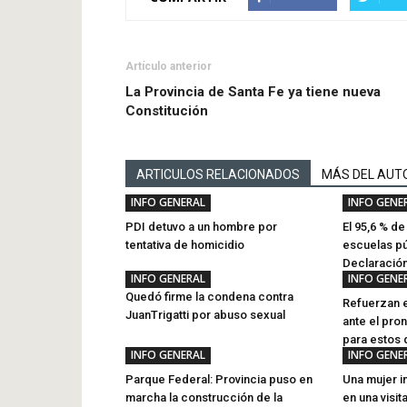
Artículo anterior
La Provincia de Santa Fe ya tiene nueva
Constitución
ARTICULOS RELACIONADOS
MÁS DEL AUT
INFO GENERAL
INFO GENE
PDI detuvo a un hombre por
El 95,6 % d
tentativa de homicidio
escuelas pú
Declaració
INFO GENERAL
INFO GENE
Quedó firme la condena contra
Refuerzan e
JuanTrigatti por abuso sexual
ante el pro
para estos 
INFO GENERAL
INFO GENE
Parque Federal: Provincia puso en
Una mujer i
marcha la construcción de la
en una visit