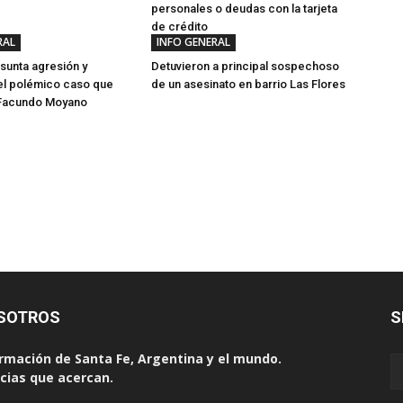
personales o deudas con la tarjeta
de crédito
RAL
INFO GENERAL
sunta agresión y
Detuvieron a principal sospechoso
el polémico caso que
de un asesinato en barrio Las Flores
 Facundo Moyano
SOTROS
S
rmación de Santa Fe, Argentina y el mundo.
cias que acercan.