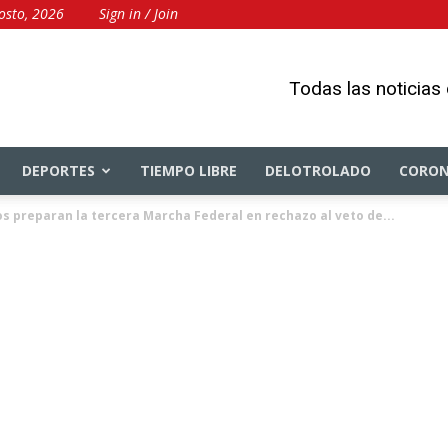
osto, 2026
Sign in / Join
Todas las noticias
DEPORTES
TIEMPO LIBRE
DELOTROLADO
CORON
s preparan la tercera Marcha Federal en rechazo al veto de...