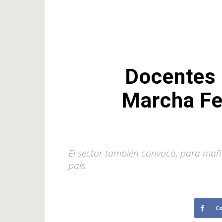
Docentes u
Marcha Fed
El sector también convocó, para maña
país.
C