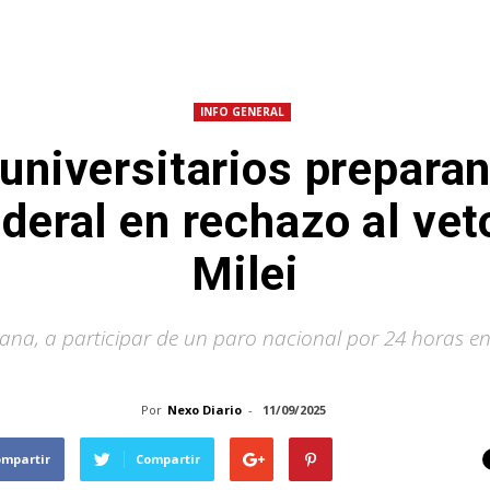
INFO GENERAL
niversitarios preparan
eral en rechazo al vet
Milei
na, a participar de un paro nacional por 24 horas en 
Por
Nexo Diario
-
11/09/2025
ompartir
Compartir