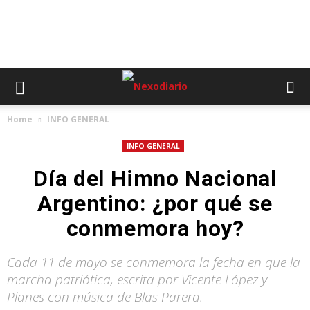
Home
INFO GENERAL
INFO GENERAL
Día del Himno Nacional
Argentino: ¿por qué se
conmemora hoy?
Cada 11 de mayo se conmemora la fecha en que la
marcha patriótica, escrita por Vicente López y
Planes con música de Blas Parera.