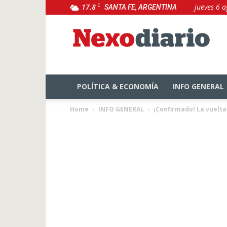
17.8
C
jueves 6 
SANTA FE, ARGENTINA
NexoDiario
POLÍTICA & ECONOMÍA
INFO GENERAL
Home
INFO GENERAL
¡Confirmado! La vuelta 