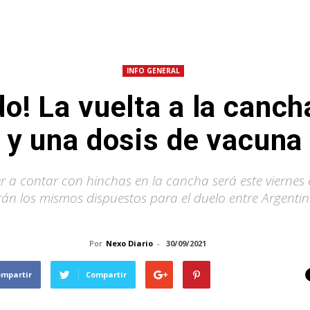
INFO GENERAL
o! La vuelta a la canch
y una dosis de vacuna
r a contar con hinchas en la cancha será este viernes e
án los mismos dispuestos para el duelo entre Argentina
Por
Nexo Diario
-
30/09/2021
ompartir
Compartir