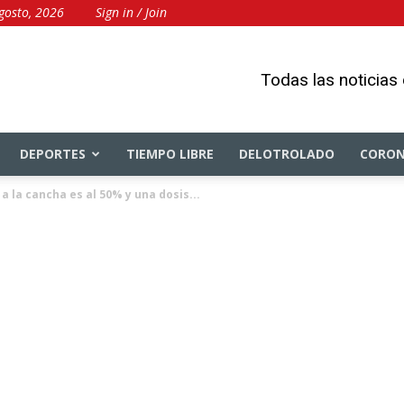
agosto, 2026
Sign in / Join
Todas las noticias
DEPORTES
TIEMPO LIBRE
DELOTROLADO
CORON
a la cancha es al 50% y una dosis...