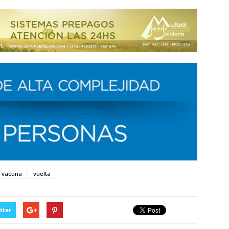
vacuna
vuelta
tter