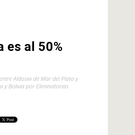
a es al 50%
ntre Aldosivi de Mar del Plata y
 y Bolivia por Eliminatorias