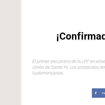
¡Confirmad
El primer encuentro de la LPF en volve
Unión de Santa Fe. Los protocolos ser
Sudamericanas.
C