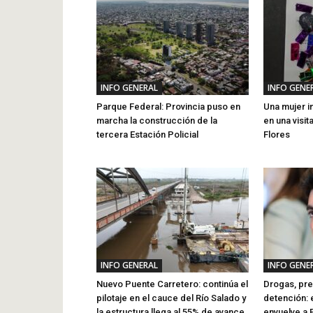
INFO GENERAL
INFO GENE
Parque Federal: Provincia puso en
Una mujer i
marcha la construcción de la
en una visit
tercera Estación Policial
Flores
INFO GENERAL
INFO GENE
Nuevo Puente Carretero: continúa el
Drogas, pre
pilotaje en el cauce del Río Salado y
detención: 
la estructura llega al 55% de avance
envuelve a