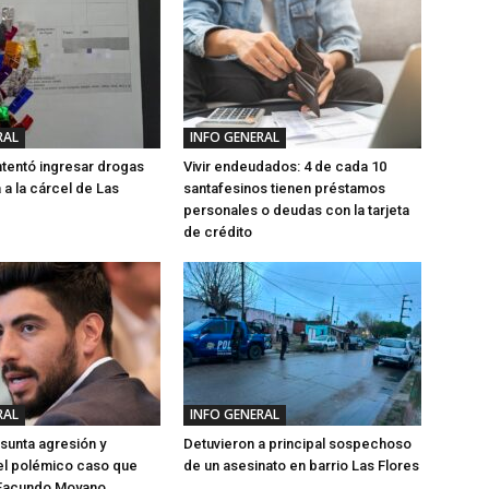
RAL
INFO GENERAL
ntentó ingresar drogas
Vivir endeudados: 4 de cada 10
a a la cárcel de Las
santafesinos tienen préstamos
personales o deudas con la tarjeta
de crédito
RAL
INFO GENERAL
sunta agresión y
Detuvieron a principal sospechoso
el polémico caso que
de un asesinato en barrio Las Flores
 Facundo Moyano