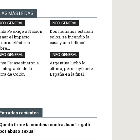
LAS MÁS LEÍDAS
NFO GENERAL
INFO GENERAL
nta Fe exige a Nación
Dos hemanos estaban
enar el impacto
solos, se incendió la
rifario eléctrico
casa y uno falleció
bre...
NFO GENERAL
INFO GENERAL
nta Fe: asesinaron a
Argentina luchó lo
 integrante de la
último, pero cayó ante
rra de Colón
España en la final...
Entradas recientes
Quedó firme la condena contra JuanTrigatti
por abuso sexual