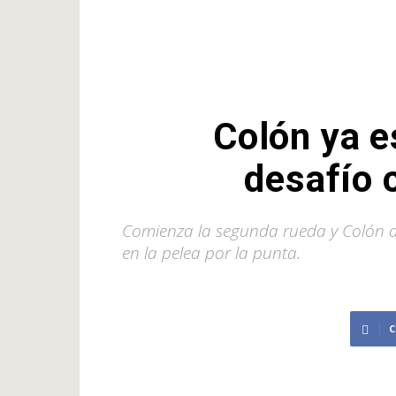
Colón ya e
desafío 
Comienza la segunda rueda y Colón af
en la pelea por la punta.
C