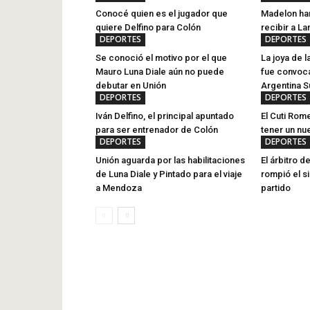
Conocé quien es el jugador que
Madelon har
quiere Delfino para Colón
recibir a La
DEPORTES
DEPORTES
Se conoció el motivo por el que
La joya de l
Mauro Luna Diale aún no puede
fue convoca
debutar en Unión
Argentina S
DEPORTES
DEPORTES
Iván Delfino, el principal apuntado
El Cuti Rom
para ser entrenador de Colón
tener un nu
DEPORTES
DEPORTES
Unión aguarda por las habilitaciones
El árbitro de
de Luna Diale y Pintado para el viaje
rompió el si
a Mendoza
partido