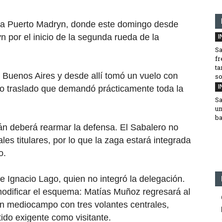
 a
Puerto Madryn
, donde este domingo desde
yn
por el inicio de la segunda rueda de la
I
Sa
fr
ta
a Buenos Aires y desde allí tomó un vuelo con
so
I
so traslado que demandó prácticamente toda la
Sa
un
ba
n deberá rearmar la defensa. El Sabalero no
es titulares, por lo que la zaga estará integrada
o
.
de
Ignacio Lago
, quien no integró la delegación.
modificar el esquema:
Matías Muñoz
regresará al
un mediocampo con tres volantes centrales,
ido exigente como visitante.