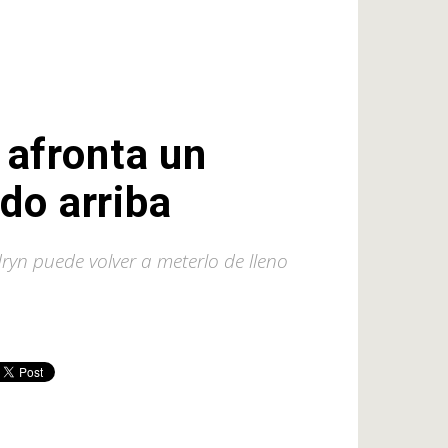
 afronta un
do arriba
yn puede volver a meterlo de lleno