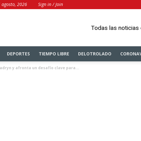
5 agosto, 2026
Sign in / Join
Todas las noticias
DEPORTES
TIEMPO LIBRE
DELOTROLADO
CORONAV
adryn y afronta un desafío clave para...