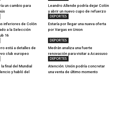
ía un cambio para
Leandro Allende podría dejar Colón
nús
y abrir un nuevo cupo de refuerzo
DEPORTES
as inferiores de Colón
Estaría por llegar una nueva oferta
do a la Selección
por Vargas en Union
ub 16
DEPORTES
ero está a detalles de
Medrán analiza una fuerte
evo club europeo
renovación para visitar a Acassuso
DEPORTES
 la final del Mundial
Atención: Unión podría concretar
lencio y habló del
una venta de último momento