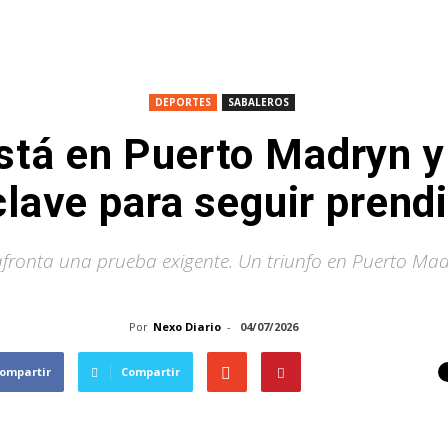
DEPORTES
SABALEROS
stá en Puerto Madryn y
clave para seguir prendi
ronta una prueba exigente. Un triunfo en Puerto Madr
Por
Nexo Diario
-
04/07/2026
ompartir
Compartir