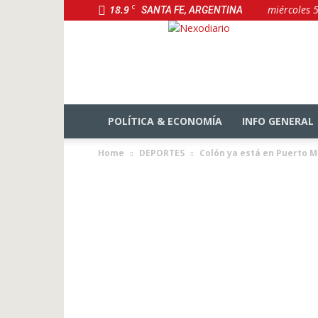
18.9
C
miércoles 
SANTA FE, ARGENTINA
NexoDiario
POLÍTICA & ECONOMÍA
INFO GENERAL
Home
DEPORTES
Colón ya está en Puerto M