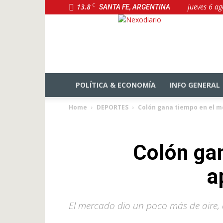
13.8
C
jueves 6 ag
SANTA FE, ARGENTINA
NexoDiario
POLÍTICA & ECONOMÍA
INFO GENERAL
Home
DEPORTES
Colón gana tiempo en el m
Colón ga
a
El mercado dio un poco más de aire,