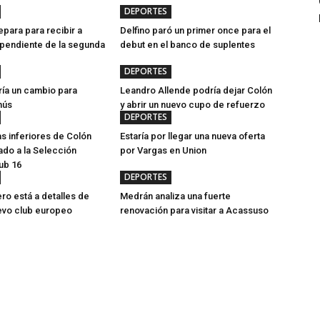
DEPORTES
epara para recibir a
Delfino paró un primer once para el
 pendiente de la segunda
debut en el banco de suplentes
DEPORTES
ía un cambio para
Leandro Allende podría dejar Colón
nús
y abrir un nuevo cupo de refuerzo
DEPORTES
as inferiores de Colón
Estaría por llegar una nueva oferta
do a la Selección
por Vargas en Union
ub 16
DEPORTES
ero está a detalles de
Medrán analiza una fuerte
evo club europeo
renovación para visitar a Acassuso