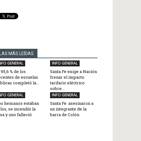
LAS MÁS LEÍDAS
NFO GENERAL
INFO GENERAL
 95,6 % de los
Santa Fe exige a Nación
centes de escuelas
frenar el impacto
blicas completó la...
tarifario eléctrico
sobre...
NFO GENERAL
INFO GENERAL
os hemanos estaban
Santa Fe: asesinaron a
los, se incendió la
un integrante de la
sa y uno falleció
barra de Colón