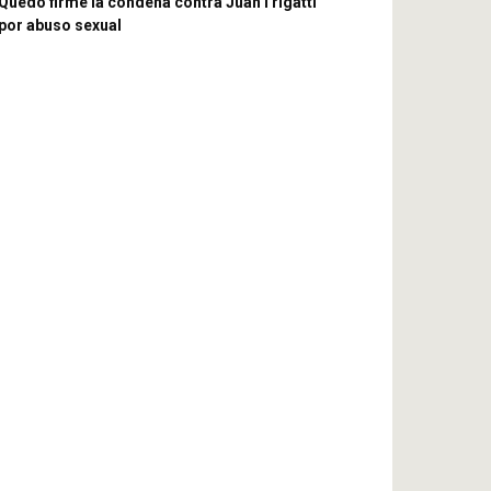
Quedó firme la condena contra JuanTrigatti
por abuso sexual