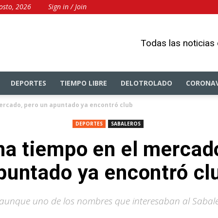
osto, 2026
Sign in / Join
Todas las noticias
DEPORTES
TIEMPO LIBRE
DELOTROLADO
CORONAV
ercado, pero un apuntado ya encontró club
DEPORTES
SABALEROS
na tiempo en el mercado
puntado ya encontró cl
 aunque uno de los nombres que interesaban al Sabal