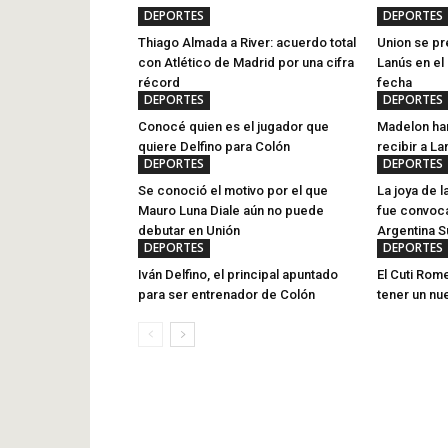
DEPORTES
DEPORTES
Thiago Almada a River: acuerdo total
Union se pr
con Atlético de Madrid por una cifra
Lanús en el
récord
fecha
DEPORTES
DEPORTES
Conocé quien es el jugador que
Madelon har
quiere Delfino para Colón
recibir a La
DEPORTES
DEPORTES
Se conoció el motivo por el que
La joya de l
Mauro Luna Diale aún no puede
fue convoca
debutar en Unión
Argentina S
DEPORTES
DEPORTES
Iván Delfino, el principal apuntado
El Cuti Rom
para ser entrenador de Colón
tener un nu