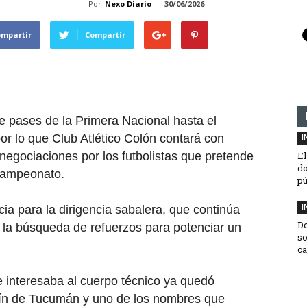
Por
Nexo Diario
-
30/06/2026
ompartir
Compartir
de pases de la
Primera Nacional
hasta el
por lo que
Club Atlético Colón
contará con
I
negociaciones por los futbolistas que pretende
El
do
 campeonato.
pú
I
ia para la dirigencia sabalera, que continúa
D
 la búsqueda de refuerzos para potenciar un
so
ca
 interesaba al cuerpo técnico ya quedó
ín de Tucumán
y uno de los nombres que