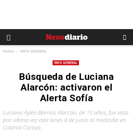
Home
INFO GENERAL
INFO GENERAL
Búsqueda de Luciana
Alarcón: activaron el
Alerta Sofía
Luciana Aylén Barrios Alarcón, de 15 años, fue vista
por última vez este lunes 8 de junio al mediodía en
Colonia Caroya.