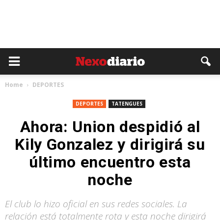
Home
DEPORTES
DEPORTES
TATENGUES
Ahora: Union despidió al
Kily Gonzalez y dirigirá su
último encuentro esta
noche
El club lo hizo oficial en sus redes sociales. La
relación está totalmente rota y esta noche dirigirá