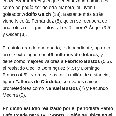
cotiza
55 millones
y el que encabeza la nómina es,
como no podía ser de otra manera, el juvenil
goleador
Adolfo Gaich
(13). Bastante más atrás
viene Nicolás Fernández (5), quien se recupera de
una rotura de ligamentos. ¿Los Romero? Ángel (3.5)
y Óscar (3).
El quinto grande que queda, Independiente, aparece
en el sexto lugar, con
49 millones de dólares
, y
tiene como mejores valores a
Fabricio Bustos
(5.5),
el resistido Cecilio Domínguez (4.5) y Domingo
Blanco (4.5). No muy lejos, a un millón de distancia,
figura
Talleres de Córdoba
, con varios chicos
prometedores como
Nahuel Bustos
(7) y Facundo
Medina (5).
En dicho estudio realizado por el periodista Pablo
Lafourcade para TyC Sports, Colón se ubica en el