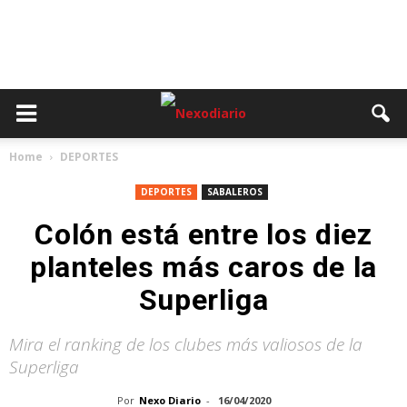
Home
DEPORTES
DEPORTES
SABALEROS
Colón está entre los diez
planteles más caros de la
Superliga
Mira el ranking de los clubes más valiosos de la
Superliga
Por
Nexo Diario
-
16/04/2020